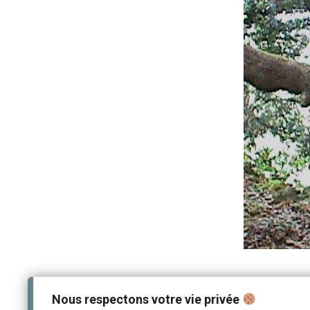
Nous respectons votre vie privée
Catégorie(s) :
Patrimoine naturel
,
Photothèque du Village de Rogne