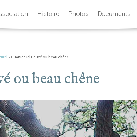
ssociation
Histoire
Photos
Documents
turel
»
QuartierBel Eouvé ou beau chêne
vé ou beau chêne