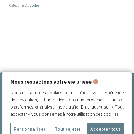
Catégorie(s) :
Ecoles
Navigation
de
l’article
Nous respectons votre vie privée
Nous utilisons des cookies pour améliorer votre expérience
de navigation, diffuser des contenus provenant d'autres
plateformes et analyser notre trafic. En cliquant sur « Tout
accepter », vous consentez à notre utilisation des cookies.
POUR NOUS CONTACTER
Personnaliser
Tout rejeter
Accepter tout
amis.patrimoine.rognes@gmail.com