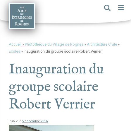
Skip
to
content
Accueil
»
Photothèque du Village de Rognes
»
Architecture Civile
»
Ecoles
»
Inauguration du groupe scolaire Robert Verrier
Inauguration du
groupe scolaire
Robert Verrier
Publié le
5 décembre 2016