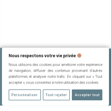
Navigation
de
l’article
Nous respectons votre vie privée
Nous utilisons des cookies pour améliorer votre expérience
de navigation, diffuser des contenus provenant d'autres
plateformes et analyser notre trafic. En cliquant sur « Tout
accepter », vous consentez à notre utilisation des cookies.
POUR NOUS CONTACTER
Personnaliser
Tout rejeter
Accepter tout
amis.patrimoine.rognes@gmail.com
06 11 28 34 80‬