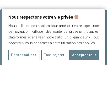
Nous respectons votre vie privée
Nous utilisons des cookies pour améliorer votre expérience
de navigation, diffuser des contenus provenant d'autres
plateformes et analyser notre trafic. En cliquant sur « Tout
accepter », vous consentez à notre utilisation des cookies.
POUR NOUS CONTACTER
Personnaliser
Tout rejeter
Accepter tout
amis.patrimoine.rognes@gmail.com
06 11 28 34 80‬
23 bis, rue de l'Eglise
13840 ROGNES
Permanence le samedi de 10h à 12h
mentions légales
|
politique de confidentialité
©
emmasatti.fr
2015-2026