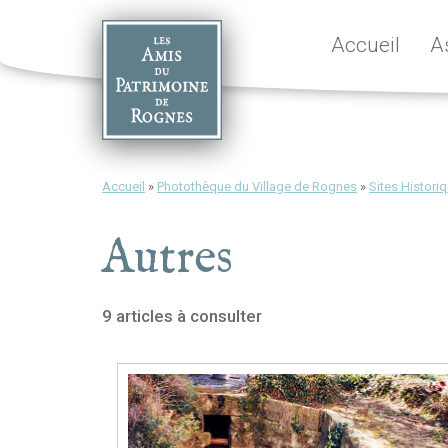
Skip
to
Accueil
A
content
Accueil
»
Photothèque du Village de Rognes
»
Sites Histori
Autres
9 articles à consulter