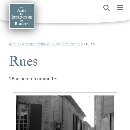
Skip
to
content
Accueil
»
Photothèque du Village de Rognes
»
Rues
Rues
18 articles à consulter