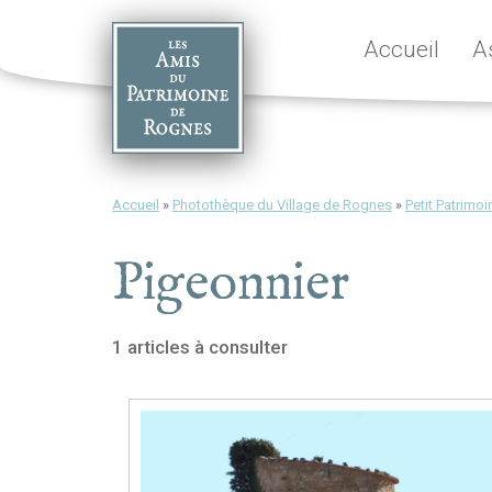
Skip
to
Accueil
A
content
Accueil
»
Photothèque du Village de Rognes
»
Petit Patrimoi
Pigeonnier
1 articles à consulter