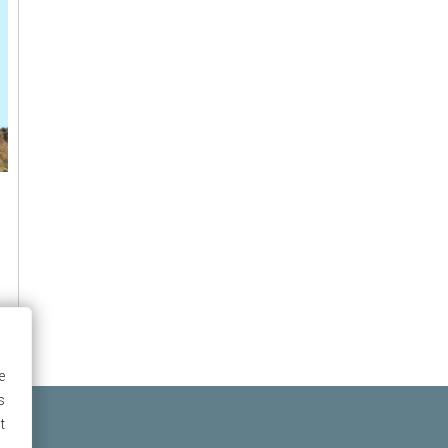
e
s
t