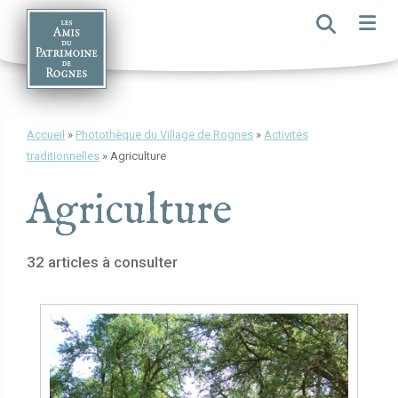
Skip
to
content
Accueil
»
Photothèque du Village de Rognes
»
Activités
traditionnelles
»
Agriculture
Agriculture
32 articles à consulter