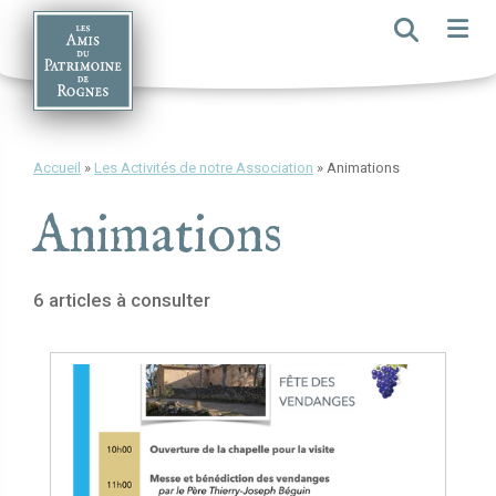
Skip
to
content
Accueil
»
Les Activités de notre Association
»
Animations
Animations
6 articles à consulter