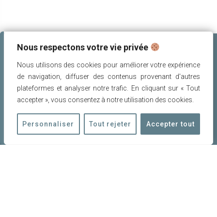
Nous respectons votre vie privée
Nous utilisons des cookies pour améliorer votre expérience
de navigation, diffuser des contenus provenant d'autres
plateformes et analyser notre trafic. En cliquant sur « Tout
accepter », vous consentez à notre utilisation des cookies.
POUR NOUS CONTACTER
Personnaliser
Tout rejeter
Accepter tout
amis.patrimoine.rognes@gmail.com
06 11 28 34 80‬
23 bis, rue de l'Eglise
13840 ROGNES
Permanence le samedi de 10h à 12h
mentions légales
|
politique de confidentialité